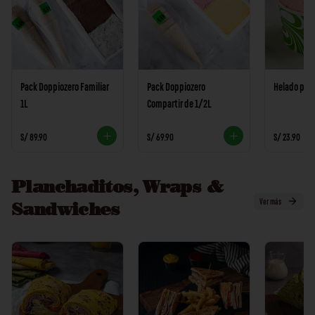
Pack Doppiozero Familiar
Pack Doppiozero
Helado pers
1L
Compartir de 1/2L
S/ 89.90
S/ 69.90
S/ 23.90
Planchaditos, Wraps &
Ver más
Sandwiches