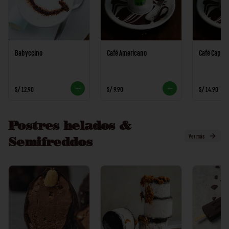
Babyccino
Café Americano
Café Capuc
S/ 12.90
S/ 9.90
S/ 14.90
Postres helados &
Ver más
Semifreddos