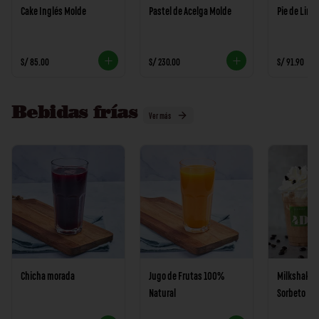
Cake Inglés Molde
Pastel de Acelga Molde
Pie de Lim
S/ 85.00
S/ 230.00
S/ 91.90
Bebidas frías
Ver más
Chicha morada
Jugo de Frutas 100%
Milkshake d
Natural
Sorbeto