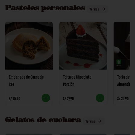
Pasteles personales
Ver más
Empanada de Carne de
Torta de Chocolate
Torta de Ha
Res
Porción
Almendras
S/ 15.90
S/ 27.90
S/ 25.90
Gelatos de cuchara
Ver más