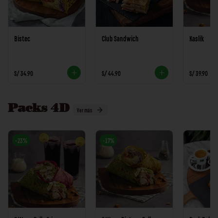
Bistec
Club Sandwich
Kaslik
S/ 34.90
S/ 44.90
S/ 39.90
Packs 4D
Ver más
-
23
%
-
17
%