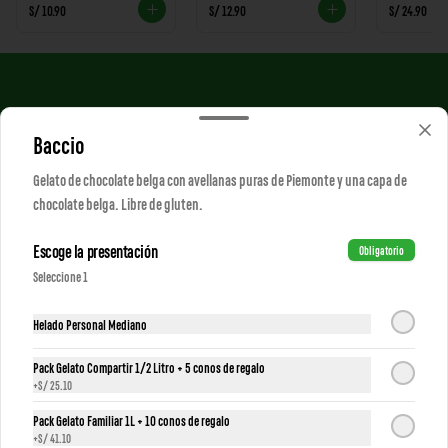
S/ 10.90
S/ 12.90
S/ 24.90
Baccio
Gelato de chocolate belga con avellanas puras de Piemonte y una capa de
chocolate belga. Libre de gluten.
Escoge la presentación
Obligatorio
Conócenos
Seleccione 1
Despacho
Helado Personal Mediano
Trabaja con nosotros
Pack Gelato Compartir 1/2 Litro + 5 conos de regalo
Términos y condiciones
+
S/ 25.10
Política de privacidad
Pack Gelato Familiar 1L + 10 conos de regalo
Redes sociales
+
S/ 41.10