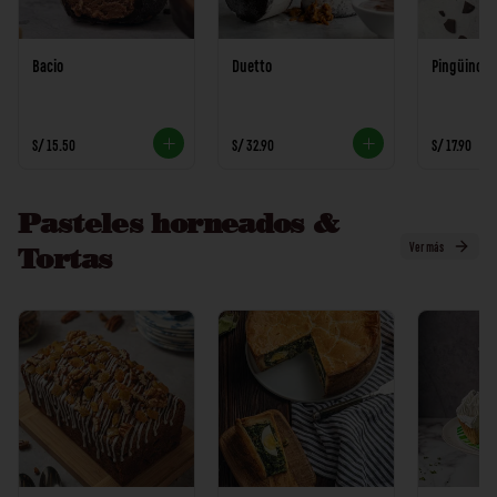
Bacio
Duetto
Pingüino
S/ 15.50
S/ 32.90
S/ 17.90
Pasteles horneados &
Ver más
Tortas