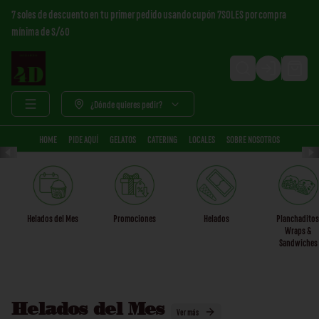
7 soles de descuento en tu primer pedido usando cupón 7SOLES por compra
mínima de S/60
Login
¿Dónde quieres pedir?
HOME
PIDE AQUÍ
GELATOS
CATERING
LOCALES
SOBRE NOSOTROS
Helados del Mes
Promociones
Helados
Planchaditos
Wraps &
Sandwiches
Helados del Mes
Ver más