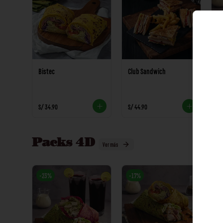
Bistec
Club Sandwich
Ka
S/ 34.90
S/ 44.90
S/
Packs 4D
Ver más
-
23
%
-
17
%