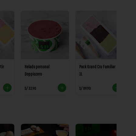
tir
Helado personal
Pack Grand Cru Familiar
P
Doppiozero
1L
1
S/ 32.90
S/ 89.90
S