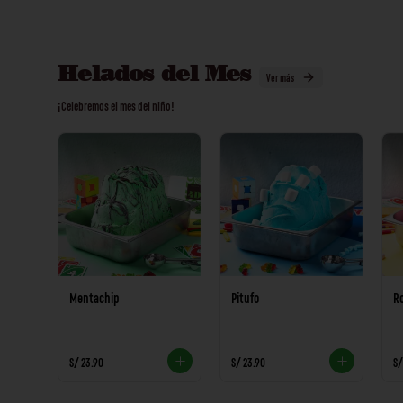
Helados del Mes
Ver más
¡Celebremos el mes del niño!
Mentachip
Pitufo
R
S/ 23.90
S/ 23.90
S/