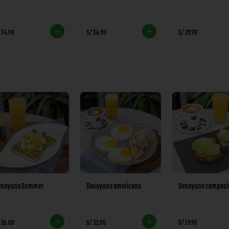
 34.90
S/ 36.90
S/ 29.90
esayuno Summer
Desayuno americano
Desayuno campesi
 26.00
S/ 32.90
S/ 19.90