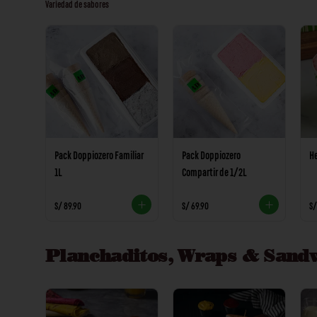
Variedad de sabores
Pack Doppiozero Familiar
Pack Doppiozero
He
1L
Compartir de 1/2L
S/ 89.90
S/ 69.90
S/
Planchaditos, Wraps & Sand