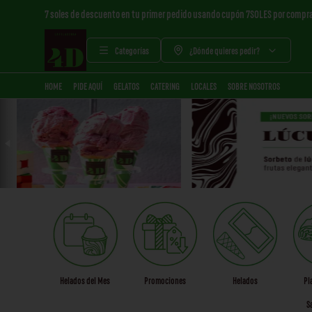
7 soles de descuento en tu primer pedido usando cupón 7SOLES por compr
Categorías
¿Dónde quieres pedir?
HOME
PIDE AQUÍ
GELATOS
CATERING
LOCALES
SOBRE NOSOTROS
Helados del Mes
Promociones
Helados
Pl
S