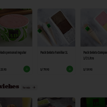
lado personal regular
Pack Gelato Familiar 1L
Pack Gelato Compar
1/2 Litro
 23.90
S/ 79.90
S/ 59.90
wiches
Ver más