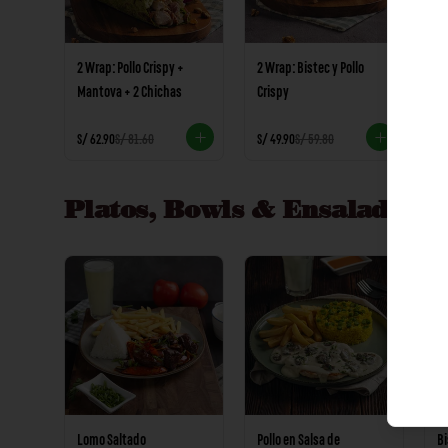
2 Wrap: Pollo Crispy +
2 Wrap: Bistec y Pollo
P
Mantova + 2 Chichas
Crispy
V
S/ 62.90
S/ 81.60
S/ 49.90
S/ 59.80
S/
Platos, Bowls & Ensaladas
Ver
Lomo Saltado
Pollo en Salsa de
Bi