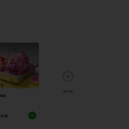
Ver más
ossa
 23.90