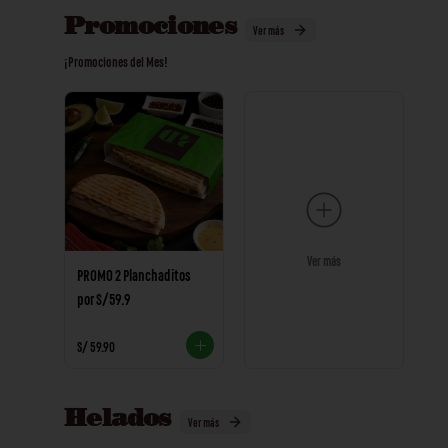
Promociones
Ver más
¡Promociones del Mes!
Ver más
PROMO 2 Planchaditos
por S/59.9
S/ 59.90
Helados
Ver más