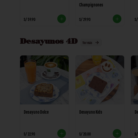
Champignones
S/ 59.90
S/ 29.90
S/
Desayunos 4D
Ver más
Desayuno Dolce
Desayuno Kids
D
S/ 22.90
S/ 20.00
S/