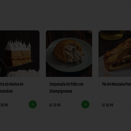
rta de Harina de
Empanada de Pollo con
Pie de Manzana Por
lmendras
Champignones
 25.90
S/ 13.90
S/ 24.90