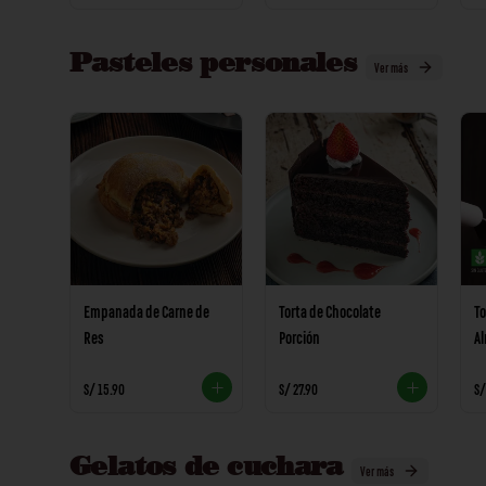
Pasteles personales
Ver más
Empanada de Carne de
Torta de Chocolate
To
Res
Porción
A
S/ 15.90
S/ 27.90
S/
Gelatos de cuchara
Ver más