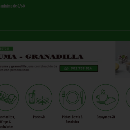
a mínima de S/60
anchaditos,
Packs 4D
Platos, Bowls &
Desayunos 4D
Wraps &
Ensaladas
andwiches