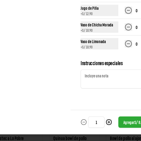
Jugo de Piña
0
+
S/ 12.90
ack Del Buen Sandwich
Pack Dulces Momentos
Pack Desayunos Cl
Vaso de Chicha Morada
0
erona
+
S/ 10.90
Vaso de Limonada
 39.90
S/ 36.90
S/ 34.90
0
+
S/ 10.90
Instrucciones especiales
 más
Agregar
S/ 8
stec a Lo Pobre
Quinua bowl de pollo
Bowl de pollo al ajon