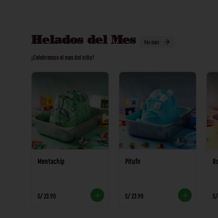
Helados del Mes
Ver más
¡Celebremos el mes del niño!
Mentachip
Pitufo
R
S/ 23.90
S/ 23.90
S/