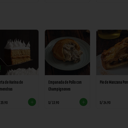
rta de Harina de
Empanada de Pollo con
Pie de Manzana Por
lmendras
Champignones
 25.90
S/ 13.90
S/ 24.90