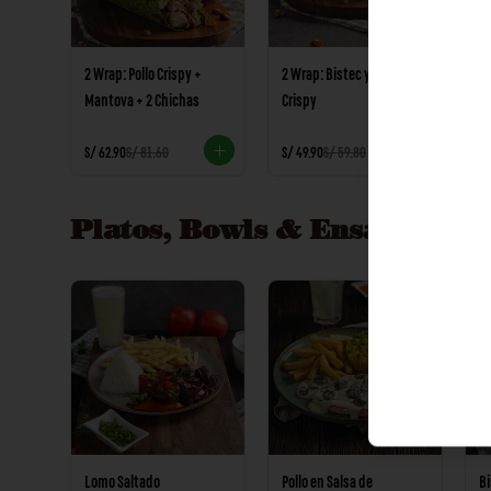
2 Wrap: Pollo Crispy +
2 Wrap: Bistec y Pollo
P
Mantova + 2 Chichas
Crispy
V
S/ 62.90
S/ 81.60
S/ 49.90
S/ 59.80
S/
Platos, Bowls & Ensaladas
Ver
Lomo Saltado
Pollo en Salsa de
Bi