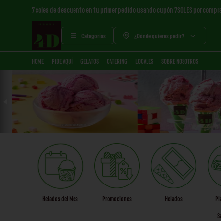
7 soles de descuento en tu primer pedido usando cupón 7SOLES por compr
Categorías
¿Dónde quieres pedir?
HOME
PIDE AQUÍ
GELATOS
CATERING
LOCALES
SOBRE NOSOTROS
Helados del Mes
Promociones
Helados
Pl
S