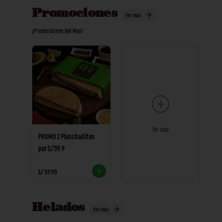
Promociones
Ver más
¡Promociones del Mes!
Ver más
PROMO 2 Planchaditos
por S/59.9
S/ 59.90
Helados
Ver más