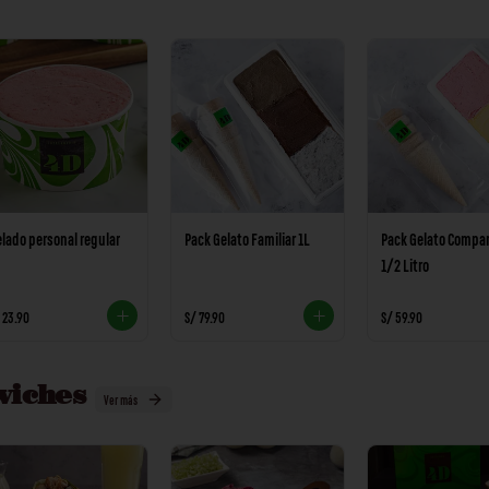
lado personal regular
Pack Gelato Familiar 1L
Pack Gelato Compar
1/2 Litro
 23.90
S/ 79.90
S/ 59.90
wiches
Ver más