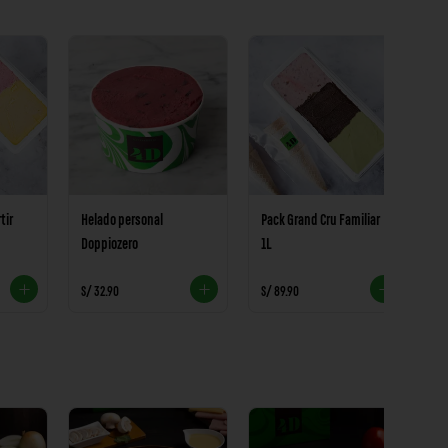
tir
Helado personal
Pack Grand Cru Familiar
P
Doppiozero
1L
1
S/ 32.90
S/ 89.90
S