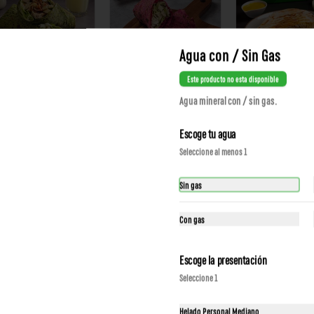
Agua con / Sin Gas
Este producto no esta disponible
slik
Mantova
Planchadito Ameri
Agua mineral con / sin gas.
Escoge tu agua
 39.90
S/ 29.90
S/ 39.90
Seleccione al menos 1
Sin gas
Con gas
Escoge la presentación
Seleccione 1
Helado Personal Mediano