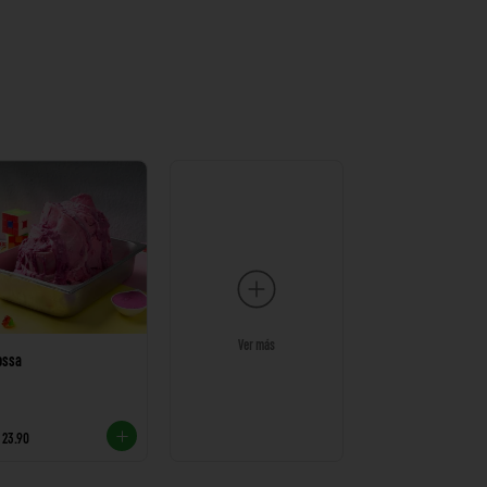
Ver más
ossa
 23.90