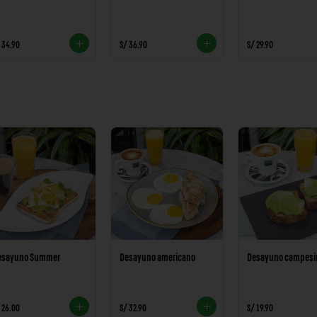
 34.90
S/ 36.90
S/ 29.90
esayuno Summer
Desayuno americano
Desayuno campesi
 26.00
S/ 32.90
S/ 19.90