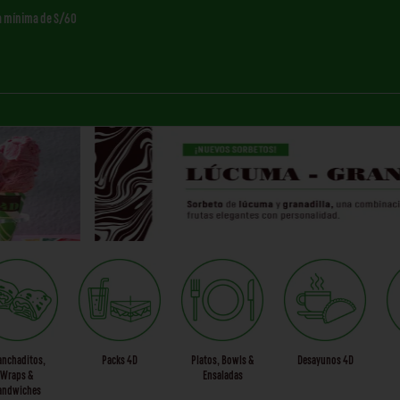
a mínima de S/60
anchaditos,
Packs 4D
Platos, Bowls &
Desayunos 4D
Wraps &
Ensaladas
andwiches