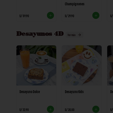
Champignones
S/ 59.90
S/ 29.90
S/
Desayunos 4D
Ver más
Desayuno Dolce
Desayuno Kids
D
S/ 22.90
S/ 20.00
S/