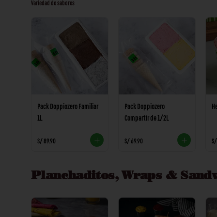
Variedad de sabores
Pack Doppiozero Familiar
Pack Doppiozero
He
1L
Compartir de 1/2L
S/ 89.90
S/ 69.90
S/
Planchaditos, Wraps & Sand