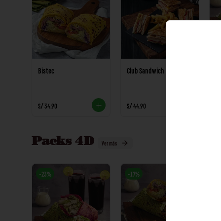
Bistec
Club Sandwich
Ka
S/ 34.90
S/ 44.90
S/
Packs 4D
Ver más
-
23
%
-
17
%