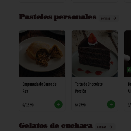
Pasteles personales
Ver más
Empanada de Carne de
Torta de Chocolate
To
Res
Porción
A
S/ 15.90
S/ 27.90
S/
Gelatos de cuchara
Ver más