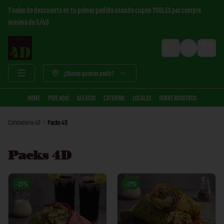
7 soles de descuento en tu primer pedido usando cupón 7SOLES por compra
mínima de S/60
Login
¿Dónde quieres pedir?
HOME
PIDE AQUÍ
GELATOS
CATERING
LOCALES
SOBRE NOSOTROS
Cafeladeria 4D
Packs 4D
Packs 4D
-
23
%
-
17
%