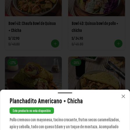
Bowl 4D: Chaufa Bowl de Quinua
Bowl 4D: Quinua bowl de pollo +
+ Chicha
chicha
S/ 32.90
S/ 34.90
S/ 40.80
S/ 45.80
-
17
%
-
28
%
Planchadito Americano + Chicha
Pack 2 Wraps
Pack Bowl + Chicha
Este producto no esta disponible
Pollo cremoso con mayonesa, tocino crocante, frutos secos caramelizados,
S/ 49.90
S/ 32.90
apio y cebolla, todo con queso Edam y un toque de mostaza. Acompañado