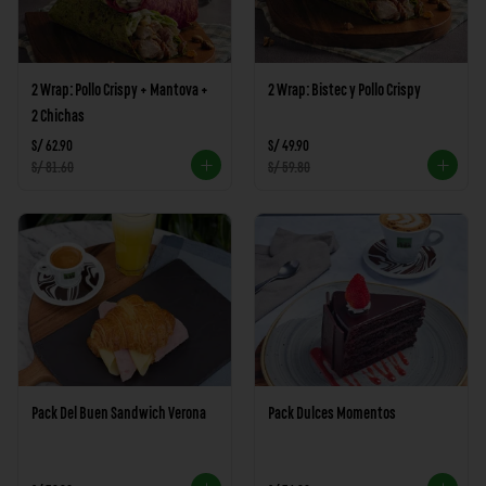
2 Wrap: Pollo Crispy + Mantova +
2 Wrap: Bistec y Pollo Crispy
2 Chichas
S/ 62.90
S/ 49.90
S/ 81.60
S/ 59.80
Pack Del Buen Sandwich Verona
Pack Dulces Momentos