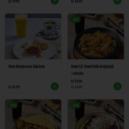
S/ 39.90
S/ 36.90
-
19
%
Pack Desayunos Clásicos
Bowl 4D: Bowl Pollo Al Ajónjoli
+chicha
S/ 32.90
S/ 34.90
S/ 40.80
-
19
%
-
24
%