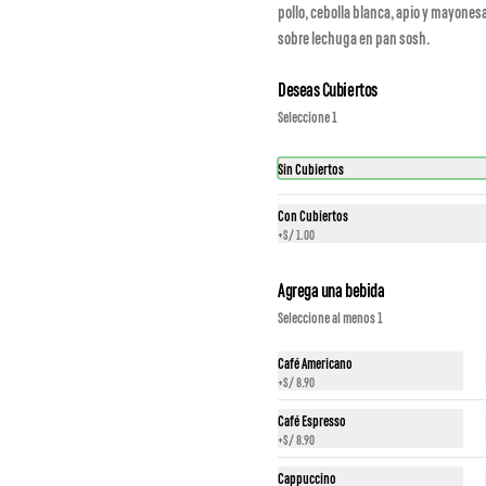
pollo, cebolla blanca, apio y mayonesa
a mínima de S/60
sobre lechuga en pan sosh.
Deseas Cubiertos
Seleccione 1
Sin Cubiertos
Con Cubiertos
+
S/ 1.00
Agrega una bebida
Seleccione al menos 1
Café Americano
+
S/ 8.90
Café Espresso
+
S/ 8.90
Cappuccino