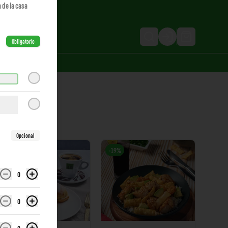
 de la casa
Login
Obligatorio
Opcional
-
19
%
0
0