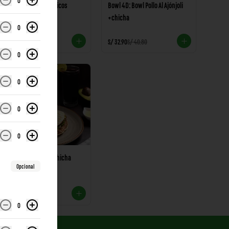
0
Pack Desayunos Clásicos
Bowl 4D: Bowl Pollo Al Ajónjoli
+chicha
0
S/ 34.90
S/ 32.90
S/ 40.80
0
-
47
%
0
0
0
Pack Planchadito + Chicha
Opcional
S/ 26.90
S/ 50.80
0