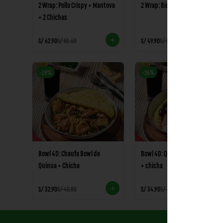
2 Wrap: Pollo Crispy + Mantova
2 Wrap: Bistec y Pollo Crispy
+ 2 Chichas
S/ 62.90
S/ 81.60
S/ 49.90
S/ 59.80
-
19
%
-
24
%
Bowl 4D: Chaufa Bowl de
Bowl 4D: Quinua bowl de pollo
Quinua + Chicha
+ chicha
S/ 32.90
S/ 40.80
S/ 34.90
S/ 45.80