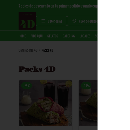
7 soles de descuento en tu primer pedido usando cupón 7SOLES por compr
Categorías
¿Dónde quieres pedir?
HOME
PIDE AQUÍ
GELATOS
CATERING
LOCALES
SOBRE NOSOTROS
Cafeladeria 4D
Packs 4D
Packs 4D
-
23
%
-
17
%