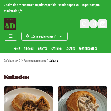
7 soles de descuento en tu primer pedido usando cupón 7SOLES por compra
mínima de S/60
Login
¿Dónde quieres pedir?
HOME
PIDE AQUÍ
GELATOS
CATERING
LOCALES
SOBRE NOSOTROS
Cafeladeria 4D
Pasteles personales
Salados
Salados