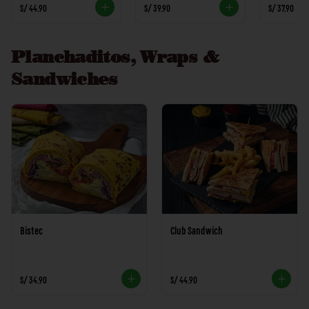
S/ 44.90
S/ 39.90
S/ 37.90
Planchaditos, Wraps &
Sandwiches
Bistec
Club Sandwich
S/ 34.90
S/ 44.90