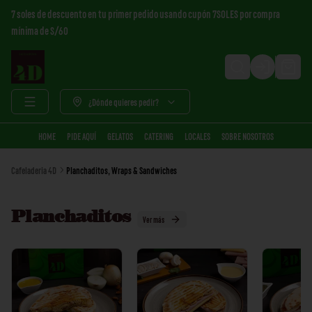
7 soles de descuento en tu primer pedido usando cupón 7SOLES por compra
mínima de S/60
Login
¿Dónde quieres pedir?
HOME
PIDE AQUÍ
GELATOS
CATERING
LOCALES
SOBRE NOSOTROS
Cafeladeria 4D
Planchaditos, Wraps & Sandwiches
Planchaditos
Ver más