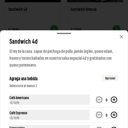
Sandwich 4d
Sandwich Brescia
S/ 39.90
S/ 37.90
Sandwich 4d
El rey de la casa. capas de pechuga de pollo, jamón inglés, queso edam,
huevo y tocino bañados en nuestra salsa especial 4d y gratinados con
queso parmesano.
Agrega una bebida
Opcional
Seleccione al menos 1
Sandwich Roma
Sandwich triple
Café Americano
0
+
S/ 8.90
Café Espresso
S/ 29.90
S/ 24.90
0
+
S/ 8.90
Cappuccino