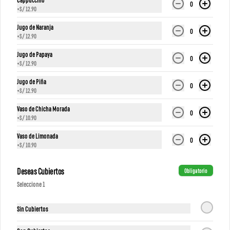
0
+
S/ 12.90
Jugo de Naranja
0
+
S/ 12.90
Jugo de Papaya
0
+
S/ 12.90
Jugo de Piña
0
+
S/ 12.90
Sandwich verona
Sándwich Firenze
Vaso de Chicha Morada
0
+
S/ 10.90
S/ 24.90
S/ 36.90
Vaso de Limonada
0
+
S/ 10.90
Deseas Cubiertos
Obligatorio
Seleccione 1
Sin Cubiertos