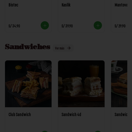
Bistec
Kaslik
Mantova
S/ 34.90
S/ 39.90
S/ 29.90
Sandwiches
Ver más
Club Sandwich
Sandwich 4d
Sandwich B