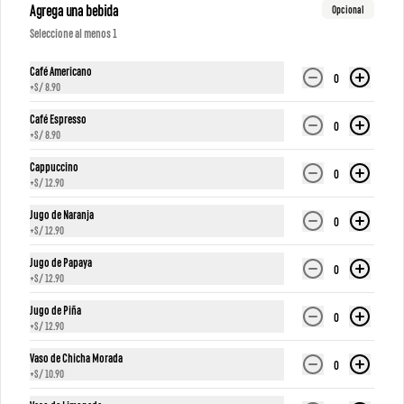
Agrega una bebida
Opcional
Seleccione al menos 1
Café Americano
0
+
S/ 8.90
Café Espresso
0
+
S/ 8.90
Sandwich verona
Sándwich Firenze
Cappuccino
0
+
S/ 12.90
Jugo de Naranja
0
S/ 24.90
S/ 36.90
+
S/ 12.90
Jugo de Papaya
0
+
S/ 12.90
Jugo de Piña
0
+
S/ 12.90
Vaso de Chicha Morada
0
+
S/ 10.90