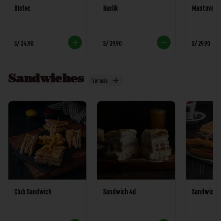
Bistec
Kaslik
Mantova
S/ 34.90
S/ 39.90
S/ 29.90
Sandwiches
Ver más
Club Sandwich
Sandwich 4d
Sandwich B