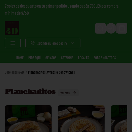
7 soles de descuento en tu primer pedido usando cupón 7SOLES por compra
mínima de S/60
Login
¿Dónde quieres pedir?
HOME
PIDE AQUÍ
GELATOS
CATERING
LOCALES
SOBRE NOSOTROS
Cafeladeria 4D
Planchaditos, Wraps & Sandwiches
Planchaditos
Ver más