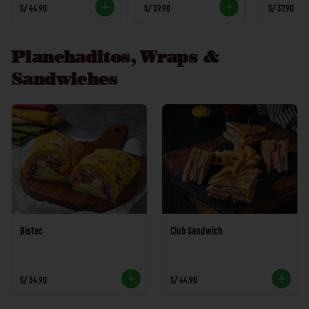
S/ 44.90
S/ 39.90
S/ 37.90
Planchaditos, Wraps &
Sandwiches
Bistec
Club Sandwich
S/ 34.90
S/ 44.90