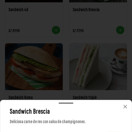
Sandwich 4d
Sandwich Brescia
S/ 39.90
S/ 37.90
Sandwich Roma
Sandwich triple
Sandwich Brescia
S/ 29.90
S/ 24.90
Deliciosa carne de res con salsa de champignones.