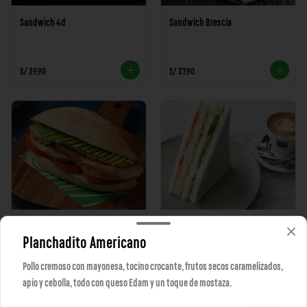
Sandwich 4d
Sandwich Brescia
S/ 39.90
S/ 37.90
Sandwich Roma
Sandwich triple
Planchadito Americano
Pollo cremoso con mayonesa, tocino crocante, frutos secos caramelizados,
S/ 29.90
S/ 24.90
apio y cebolla, todo con queso Edam y un toque de mostaza.