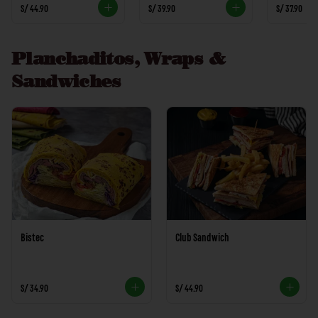
S/ 44.90
S/ 39.90
S/ 37.90
Planchaditos, Wraps &
Sandwiches
Bistec
Club Sandwich
S/ 34.90
S/ 44.90