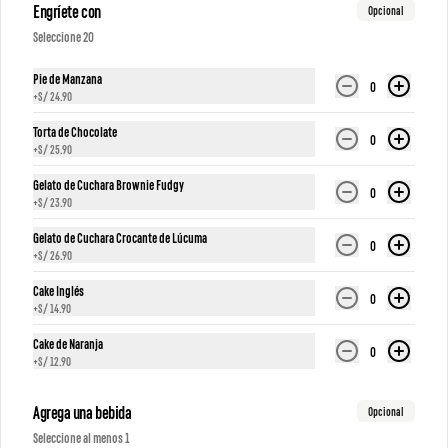
Engríete con
Opcional
Seleccione 20
Pie de Manzana
0
+
S/ 24.90
Torta de Chocolate
0
+
S/ 25.90
Sandwich verona
Sándwich Firenze
Gelato de Cuchara Brownie Fudgy
0
+
S/ 23.90
Gelato de Cuchara Crocante de Lúcuma
0
S/ 24.90
S/ 36.90
+
S/ 26.90
Cake Inglés
0
+
S/ 14.90
Cake de Naranja
0
+
S/ 12.90
Agrega una bebida
Opcional
Seleccione al menos 1