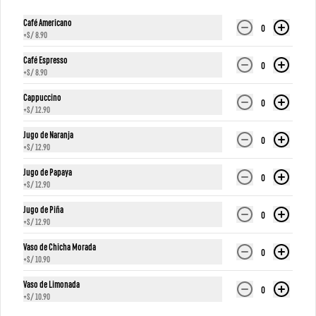
Café Americano
0
+
S/ 8.90
Conócenos
Café Espresso
0
+
S/ 8.90
Despacho
Trabaja con nosotros
Cappuccino
0
+
S/ 12.90
Términos y condiciones
Jugo de Naranja
Política de privacidad
0
+
S/ 12.90
Redes sociales
Jugo de Papaya
0
+
S/ 12.90
Instagram
Jugo de Piña
0
Facebook
+
S/ 12.90
TikTok
Vaso de Chicha Morada
0
+
S/ 10.90
Mi cuenta
Vaso de Limonada
0
+
S/ 10.90
Pedir