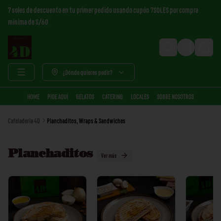
7 soles de descuento en tu primer pedido usando cupón 7SOLES por compra
mínima de S/60
Login
¿Dónde quieres pedir?
HOME
PIDE AQUÍ
GELATOS
CATERING
LOCALES
SOBRE NOSOTROS
Cafeladeria 4D
Planchaditos, Wraps & Sandwiches
Planchaditos
Ver más