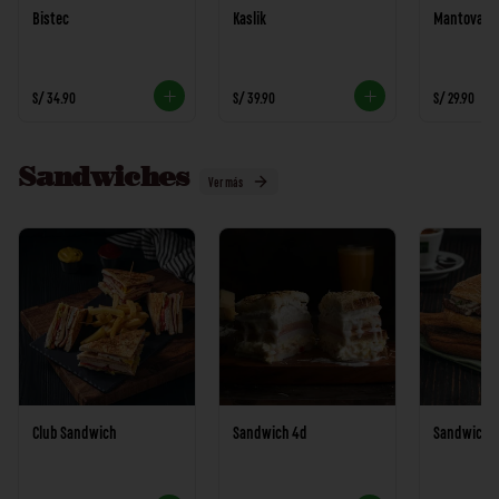
Bistec
Kaslik
Mantova
S/ 34.90
S/ 39.90
S/ 29.90
Sandwiches
Ver más
Club Sandwich
Sandwich 4d
Sandwich B