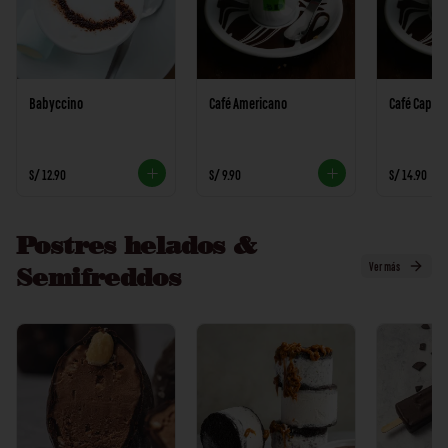
Babyccino
Café Americano
Café Capuc
S/ 12.90
S/ 9.90
S/ 14.90
Postres helados &
Ver más
Semifreddos