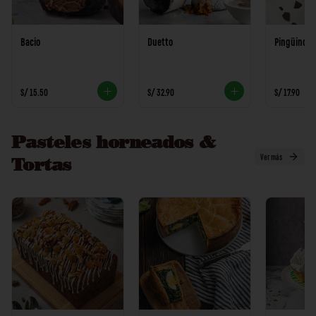
Bacio
Duetto
Pingüino
S/ 15.50
S/ 32.90
S/ 17.90
Pasteles horneados &
Ver más
Tortas