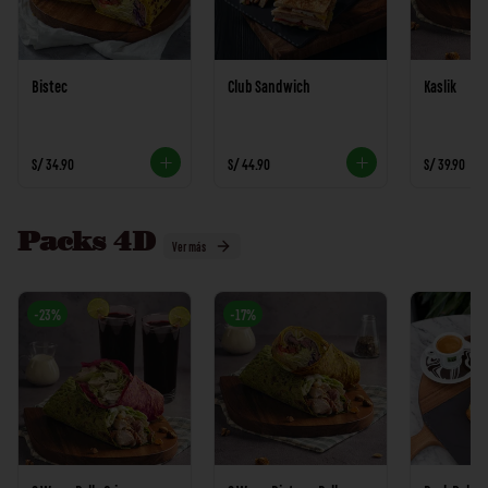
Bistec
Club Sandwich
Kaslik
S/ 34.90
S/ 44.90
S/ 39.90
Packs 4D
Ver más
-
23
%
-
17
%