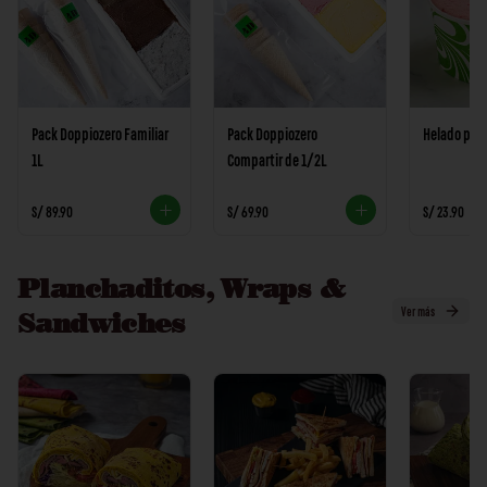
Pack Doppiozero Familiar
Pack Doppiozero
Helado pers
1L
Compartir de 1/2L
S/ 89.90
S/ 69.90
S/ 23.90
Planchaditos, Wraps &
Ver más
Sandwiches