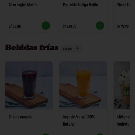
Cake Inglés Molde
Pastel de Acelga Molde
Pie de Lim
S/ 85.00
S/ 230.00
S/ 91.90
Bebidas frías
Ver más
Chicha morada
Jugo de Frutas 100%
Milkshake d
Natural
Sorbeto