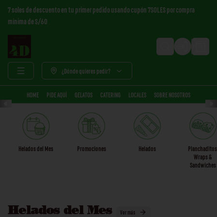
7 soles de descuento en tu primer pedido usando cupón 7SOLES por compra
mínima de S/60
Login
¿Dónde quieres pedir?
HOME
PIDE AQUÍ
GELATOS
CATERING
LOCALES
SOBRE NOSOTROS
Helados del Mes
Promociones
Helados
Planchaditos
Wraps &
Sandwiches
Helados del Mes
Ver más