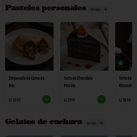
Pasteles personales
Ver más
Empanada de Carne de
Torta de Chocolate
Torta de Ha
Res
Porción
Almendras
S/ 15.90
S/ 27.90
S/ 25.90
Gelatos de cuchara
Ver más