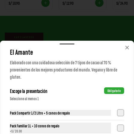
S/ 10.90
S/ 12.90
S/ 24.90
El Amante
Elaborado con una cuidadosa selección de 7 tipos de cacao al 70 %
provenientes de los mejores productores del mundo. Vegano y libre de
gluten.
Conócenos
Escoge la presentación
Obligatorio
Despacho
Seleccione al menos 1
Trabaja con nosotros
Términos y condiciones
Pack Compartir 1/2 Litro + 5 conos de regalo
Política de privacidad
Pack Familiar 1L + 10 conos de regalo
Redes sociales
+
S/ 20.00