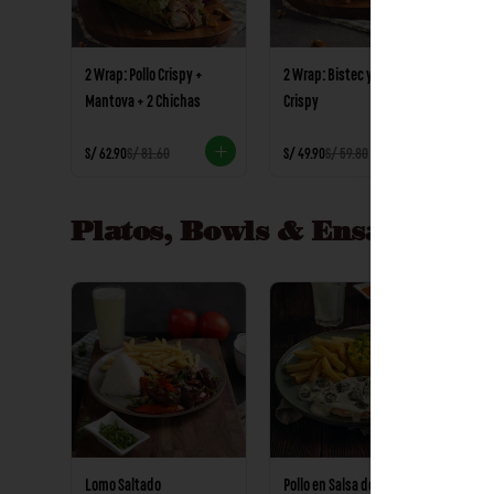
2 Wrap: Pollo Crispy +
2 Wrap: Bistec y Pollo
P
Mantova + 2 Chichas
Crispy
V
S/ 62.90
S/ 81.60
S/ 49.90
S/ 59.80
S/
Platos, Bowls & Ensaladas
Ver
Lomo Saltado
Pollo en Salsa de
Bi