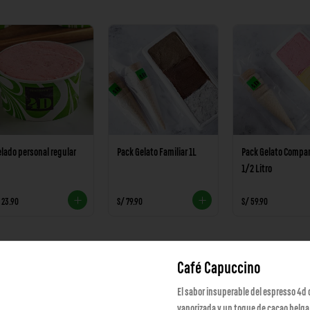
lado personal regular
Pack Gelato Familiar 1L
Pack Gelato Compar
1/2 Litro
 23.90
S/ 79.90
S/ 59.90
wiches
Ver más
Café Capuccino
El sabor insuperable del espresso 4d 
vaporizada y un toque de cacao belga