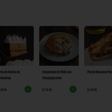
rta de Harina de
Empanada de Pollo con
Pie de Manzana Por
lmendras
Champignones
 25.90
S/ 13.90
S/ 24.90