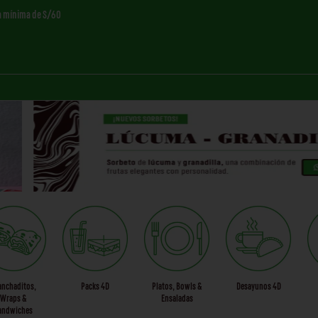
a mínima de S/60
anchaditos,
Packs 4D
Platos, Bowls &
Desayunos 4D
Wraps &
Ensaladas
andwiches