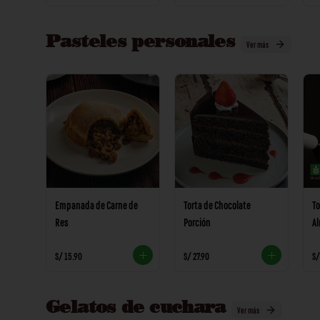
Pasteles personales
Ver más
Empanada de Carne de
Torta de Chocolate
To
Res
Porción
A
S/ 15.90
S/ 27.90
S/
Gelatos de cuchara
Ver más