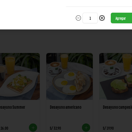
Agregar
 34.90
S/ 36.90
S/ 29.90
esayuno Summer
Desayuno americano
Desayuno campesi
 26.00
S/ 32.90
S/ 19.90