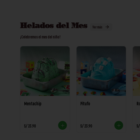
Helados del Mes
Ver más
¡Celebremos el mes del niño!
Mentachip
Pitufo
R
S/ 23.90
S/ 23.90
S/