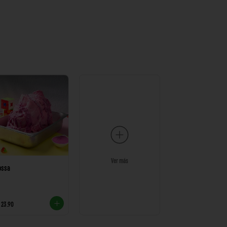
Ver más
ossa
 23.90