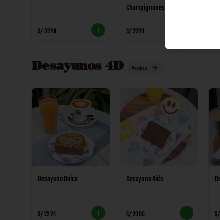
Champignones
S/ 59.90
S/ 29.90
S/
Desayunos 4D
Ver más
Desayuno Dolce
Desayuno Kids
D
S/ 22.90
S/ 20.00
S/