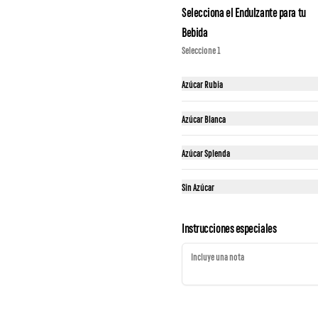
Selecciona el Endulzante para tu
Bebida
ack Del Buen Sandwich
Pack Dulces Momentos
Pack Desayunos Cl
Seleccione 1
erona
Azúcar Rubia
 39.90
S/ 36.90
S/ 34.90
Azúcar Blanca
Azúcar Splenda
 más
Sin Azúcar
Instrucciones especiales
stec a Lo Pobre
Quinua bowl de pollo
Bowl de pollo al ajon