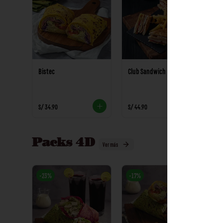
Bistec
Club Sandwich
Ka
S/ 34.90
S/ 44.90
S/
Packs 4D
Ver más
-
23
%
-
17
%