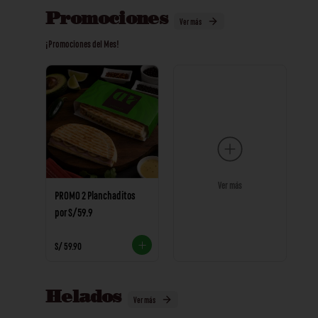
Promociones
Ver más
¡Promociones del Mes!
Ver más
PROMO 2 Planchaditos
por S/59.9
S/ 59.90
Helados
Ver más