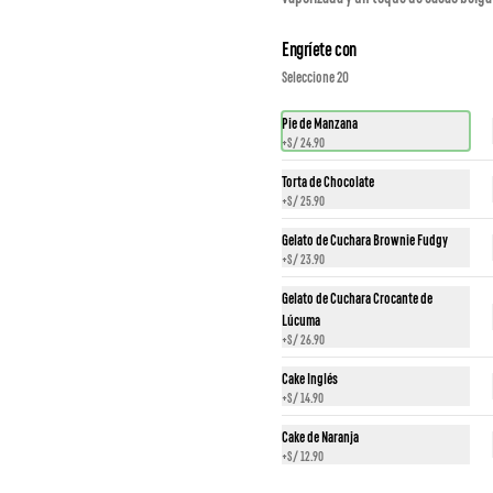
Engríete con
Seleccione 20
Pie de Manzana
+
S/ 24.90
slik
Mantova
Planchadito Ameri
Torta de Chocolate
+
S/ 25.90
 39.90
S/ 29.90
S/ 39.90
Gelato de Cuchara Brownie Fudgy
+
S/ 23.90
Gelato de Cuchara Crocante de
Lúcuma
+
S/ 26.90
Cake Inglés
+
S/ 14.90
Cake de Naranja
+
S/ 12.90