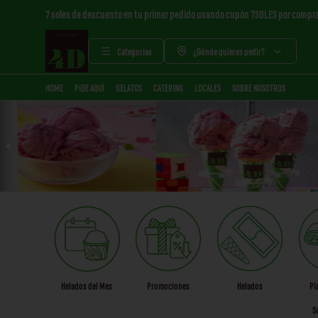
7 soles de descuento en tu primer pedido usando cupón 7SOLES por compr
Categorías
¿Dónde quieres pedir?
HOME
PIDE AQUÍ
GELATOS
CATERING
LOCALES
SOBRE NOSOTROS
Helados del Mes
Promociones
Helados
Pl
S