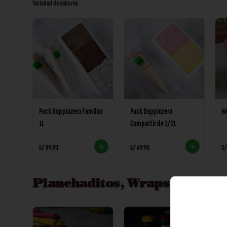
Variedad de sabores
Pack Doppiozero Familiar
Pack Doppiozero
He
1L
Compartir de 1/2L
S/ 89.90
S/ 69.90
S/
Planchaditos, Wraps & Sand